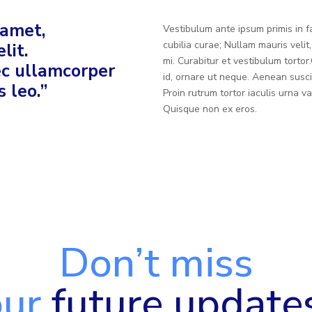
 amet,
Vestibulum ante ipsum primis in fa
cubilia curae; Nullam mauris velit
lit.
mi. Curabitur et vestibulum torto
nec ullamcorper
id, ornare ut neque. Aenean susci
 leo.”
Proin rutrum tortor iaculis urna 
Quisque non ex eros.
Don’t miss
our
future update