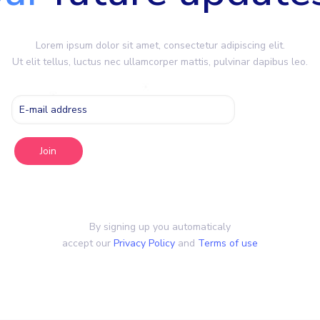
Lorem ipsum dolor sit amet, consectetur adipiscing elit.
Ut elit tellus, luctus nec ullamcorper mattis, pulvinar dapibus leo.
By signing up you automaticaly
accept our
Privacy Policy
and
Terms of use