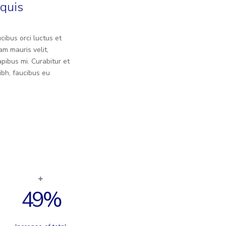
quis
cibus orci luctus et
am mauris velit,
pibus mi. Curabitur et
ibh, faucibus eu
49
%