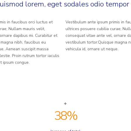
uismod lorem, eget sodales odio tempor 
is in faucibus orci luctus et
Vestibulum ante ipsum primis in fau
urae; Nullam mauris velit,
ultrices posuere cubilia curae; Null
ornare dapibus mi. Curabitur et
consequat vitae ante vel, ornare da
 magna nibh, faucibus eu
vestibulum tortor.Quisque magna n
que. Aenean suscipit massa
vehicula id, ornare ut neque.
estie. Proin rutrum tortor iaculis
at ipsum congue.
38
%