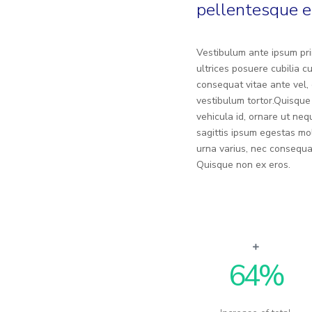
pellentesque e
Vestibulum ante ipsum prim
ultrices posuere cubilia c
consequat vitae ante vel, 
vestibulum tortor.Quisque
vehicula id, ornare ut ne
sagittis ipsum egestas mol
urna varius, nec consequ
Quisque non ex eros.
64
%