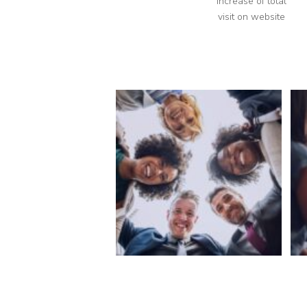
Increase of total
visit on website